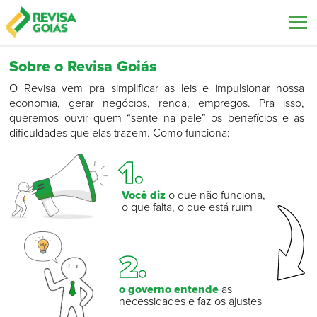
Sobre o Revisa Goiás
Participe
O Revisa vem pra simplificar as leis e impulsionar nossa
Saiba mais
economia, gerar negócios, renda, empregos. Pra isso,
queremos ouvir quem “sente na pele” os benefícios e as
Contato
dificuldades que elas trazem. Como funciona:
Outros projetos
1.
Você diz
o que não funciona,
A-
A
A+
o que falta, o que está ruim
2.
o governo entende
as
necessidades e faz os ajustes