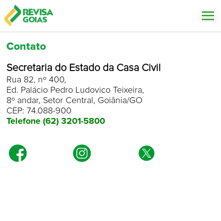
Contato
Participe
Secretaria do Estado da Casa Civil
Saiba mais
Rua 82, nº 400,
Ed. Palácio Pedro Ludovico Teixeira,
Contato
8º andar, Setor Central, Goiânia/GO
Outros projetos
CEP: 74.088-900
Telefone (62) 3201-5800
A-
A
A+